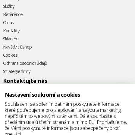
Služby
Reference
O nás
Kontakty
Skladem
Navštívit Eshop
Cookies
Ochrana osobních údajů
Strategie firmy
Kontaktujte nás
+420
575 571 000
Nastavení soukromí a cookies
@
elkoplast@elkoplast.cz
Souhlasem se sdílením dat nám poskytnete informace,
které potřebujeme pro zlepšování, analýzu a marketing
Štefánikova 2664
napříč těmito webovými stránkami. Dále souhlasíte s
760 01 Zlín
předáním údajů třetím stranám a mimo EU. Prohlašujeme,
že Vámi poskytnuté informace jsou zabezpečeny proti
IČ: 25347942
zneužití.